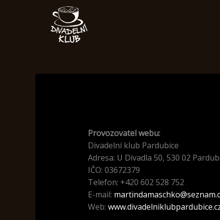
Přeskočit
na
obsah
Provozovatel webu:
Divadelní klub Pardubice
Adresa: U Divadla 50, 530 02 Pardub
IČO: 03672379
Telefon: +420 602 528 752
E-mail:
martindamaschko@seznam.c
Web:
www.divadelniklubpardubice.c