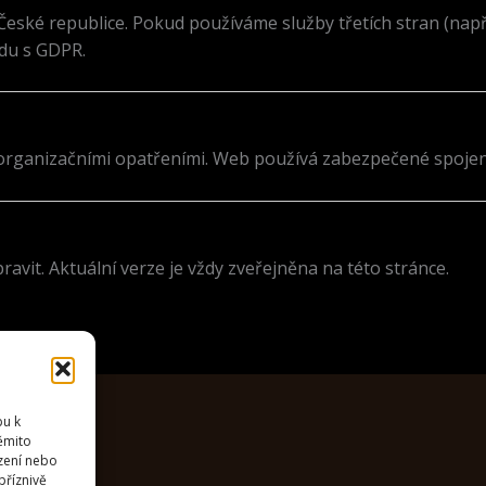
eské republice. Pokud používáme služby třetích stran (např
du s GDPR.
rganizačními opatřeními. Web používá zabezpečené spojení (
vit. Aktuální verze je vždy zveřejněna na této stránce.
pu k
těmito
zení nebo
příznivě