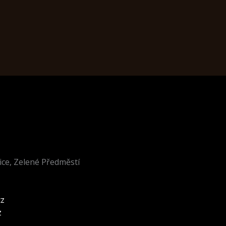
ice, Zelené Předměstí
z
z