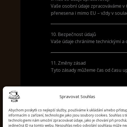
Vaše osobní údaje zpracováváme v Č
přenesena i mimo EU – vždy v soula
10. Bezpečnost údajů
Vaše údaje chráníme technickými a o
11. Změny zásad
Tyto zásady můžeme čas od času upra
Spravovat Souhlas
Abychom poskytli co nejlepší služby, používáme k ukládání a/nebo přístu
informacím o zařízení, technologie jako jsou soubory cookies. Souhlas s 
technologiemi nám umožní zpracovávat údaje, jako je chování při prochá
jedinečná ID na tomto webu. Nesouhlas nebo odvolání souhlasu může ne