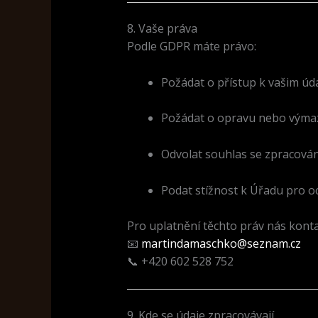
8. Vaše práva
Podle GDPR máte právo:
Požádat o přístup k vašim úd
Požádat o opravu nebo výmaz
Odvolat souhlas se zpracován
Podat stížnost k Úřadu pro o
Pro uplatnění těchto práv nás konta
📧
martindamaschko@seznam.cz
📞 +420 602 528 752
9. Kde se údaje zpracovávají