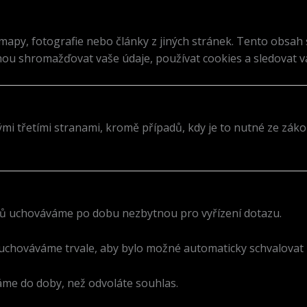
apy, fotografie nebo články z jiných stránek. Tento obsah 
hou shromažďovat vaše údaje, používat cookies a sledovat va
ými třetími stranami, kromě případů, kdy je to nutné ze zá
řů uchováváme po dobu nezbytnou pro vyřízení dotazu.
uchováváme trvale, aby bylo možné automaticky schvalovat n
me do doby, než odvoláte souhlas.